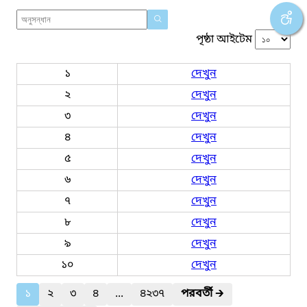
পৃষ্ঠা আইটেম
১
দেখুন
২
দেখুন
৩
দেখুন
৪
দেখুন
৫
দেখুন
৬
দেখুন
৭
দেখুন
৮
দেখুন
৯
দেখুন
১০
দেখুন
১
২
৩
৪
...
৪২৩৭
পরবর্তী
🡲