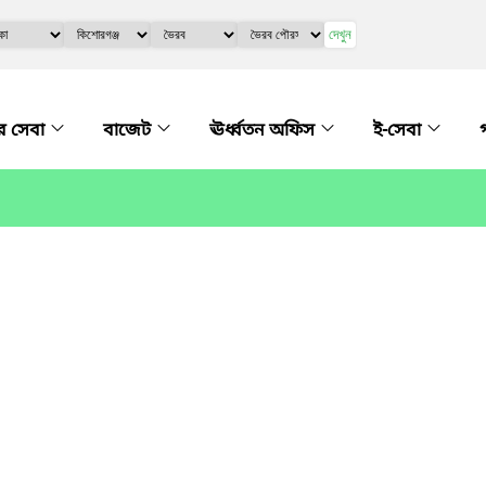
দেখুন
র সেবা
বাজেট
ঊর্ধ্বতন অফিস
ই-সেবা