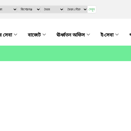
দেখুন
র সেবা
বাজেট
ঊর্ধ্বতন অফিস
ই-সেবা